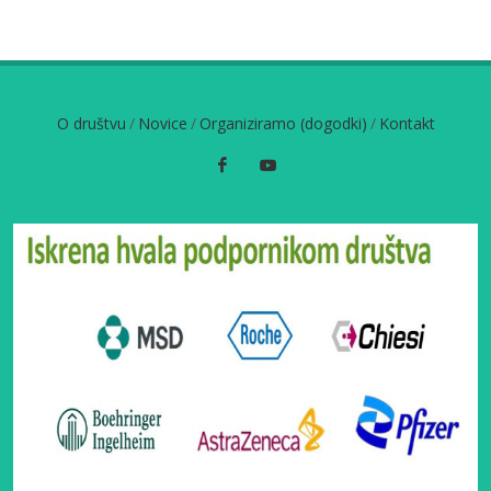
O društvu
/
Novice
/
Organiziramo (dogodki)
/
Kontakt