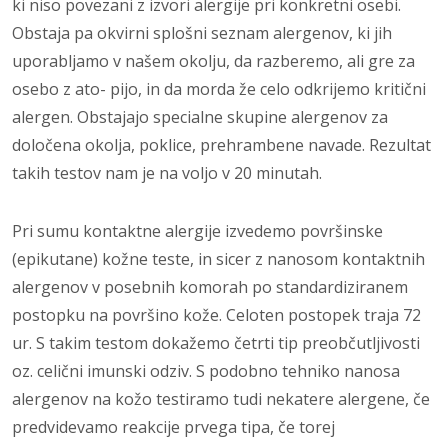
ki niso povezani z izvori alergije pri konkretni osebi.
Obstaja pa okvirni splošni seznam alergenov, ki jih
uporabljamo v našem oko­lju, da razberemo, ali gre za
osebo z ato- pijo, in da morda že celo odkrijemo kritič­ni
alergen.
Obstajajo specialne skupine alergenov za
določena okolja, poklice, prehrambene na­vade. Rezultat
takih testov nam je na voljo v 20 minutah.
Pri sumu kontaktne alergije izvedemo po­vršinske
(epikutane) kožne teste, in sicer z nanosom kontaktnih
alergenov v posebnih komorah po standardiziranem
postopku na površino kože. Celoten postopek traja 72
ur. S takim testom dokažemo četrti tip preobčutljivosti
oz. celični imunski odziv. S po­dobno tehniko nanosa
alergenov na kožo testiramo tudi nekatere alergene, če
predvi­devamo reakcije prvega tipa, če torej