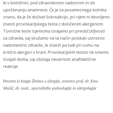
le v bolnišnici, pod zdravnikovim nadzorom in ob
upošte­vanju anamneze. Če je za posameznega bol­nika
znano, da je že doživel šokreakcijo, pri njem ni dovoljeno
izvesti provokacijskega testa z določenim alergenom.
Tovrstne teste izjemoma izvajamo pri preobčutljivosti
za zdravila, saj skušamo na ta način poiskati ustrezno
nadomestno zdravilo, le včasih pa tudi pri sumu na
kritični alergen v hrani. Provokacijskih testov ne smemo
izvajati doma, saj obstaja nevarnost anafilaktične
reakcije.
Povzeto iz knjige Živimo z alergijo, avtorice prof. dr. Eme
Mušič, dr. med., specialistke pulmologije in alergologije