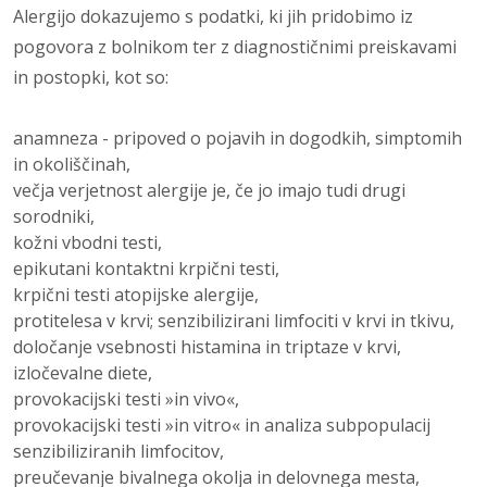
Alergijo dokazujem
o s podatki, ki jih prido­bimo iz
pogovora z bolnikom ter z diagnostičnimi preiskavami
in postopki, kot so:
anamneza - pripoved o pojavih in dogodkih, simptomih
in okoliščinah,
večja verjetnost alergije je, če jo imajo tudi drugi
sorodniki,
kožni vbodni testi,
epikutani kontaktni krpični testi,
krpični testi atopijske alergije,
protitelesa v krvi; senzibilizirani limfociti v krvi in tkivu,
določanje vsebnosti histamina in triptaze v krvi,
izločevalne diete,
provokacijski testi »in vivo«,
provokacijski testi »in vitro« in analiza subpopulacij
senzibiliziranih limfocitov,
preučevanje bivalnega okolja in delov­nega mesta,