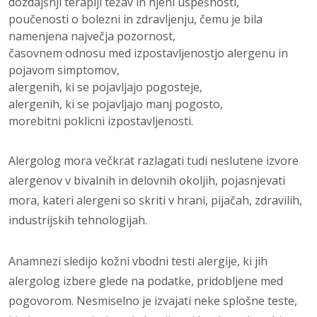
dozdajšnji terapiji težav in njeni uspešnosti,
poučenosti o bolezni in zdravljenju, čemu je bila
namenjena največja pozornost,
časovnem odnosu med izpostavljenost­jo alergenu in
pojavom simptomov,
alergenih, ki se pojavljajo pogosteje,
alergenih, ki se pojavljajo manj pogosto,
morebitni poklicni izpostavljenosti.
Alergolog mora večkrat razlagati tudi neslutene izvore
alergenov v bivalnih in delov­nih okoljih, pojasnjevati
mora, kateri aler­geni so skriti v hrani, pijačah, zdravilih,
industrijskih tehnologijah.
Anamnezi sl
edi
jo kožni vbodni testi aler­gije, ki jih
alergolog izbere glede na podat­ke, pridobljene med
pogovorom. Nesmisel­no je izvajati neke splošne teste,