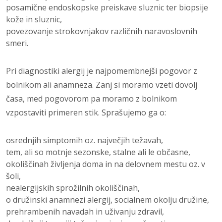
posamične endoskopske preiskave sluznic ter biopsije
kože in sluznic,
povezovanje strokovnjakov različnih naravoslovnih
smeri.
Pri diagnostiki
alergij je najpomembn
ejši pogovor z
bolnikom ali anamneza. Zanj
si moramo vzeti dovolj
časa, med pogovorom pa moramo z bolnikom
vzpostaviti prime­ren stik. Sprašujemo ga o:
osrednjih simptomih oz. največjih težavah,
tem, ali so motnje sezonske, stalne ali le občasne,
okoliščinah življenja doma in na delovnem mestu oz. v
šoli,
nealergijskih sprožilnih okoliščinah,
o družinski anamnezi alergij, socialnem okolju družine,
prehrambenih navadah in uživanju zdravil,