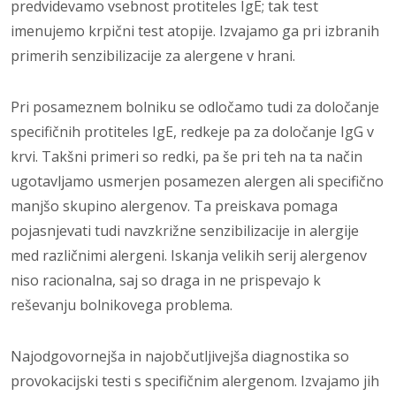
predvidevamo vsebnost protiteles IgE; tak test
imenujemo krpični test atopije. Izvajamo ga pri izbranih
primerih senzibilizacije za alergene v hrani.
Pri posameznem bolniku se odločamo tu­di za določanje
specifičnih protiteles IgE, redkeje pa za določanje IgG v
krvi. Takšni primeri so redki, pa še pri teh na ta način
ugotavljamo usmerjen posamezen alergen ali specifično
manjšo skupino alergenov. Ta preiskava pomaga
pojasnjevati tudi na­vzkrižne senzibilizacije in alergije
med raz­ličnimi alergeni. Iskanja velikih serij alerge­nov
niso racionalna, saj so draga in ne pri­spevajo k
reševanju bolnikovega problema.
Najodgovornejša in najobčutljivejša dia­gnostika so
provokacijski testi s specifič­nim alergenom. Izvajamo jih