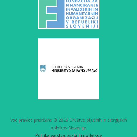
Vse pravice pridržane © 2026 Društvo pljučnih in alergijskih
bolnikov Slovenije
Politika varstva osebnih podatkov