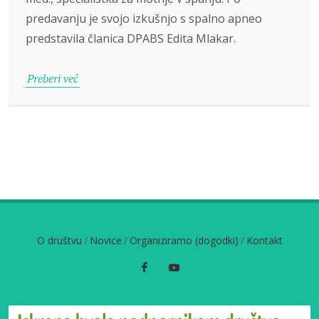
predavanju je svojo izkušnjo s spalno apneo
predstavila članica DPABS Edita Mlakar.
Preberi več
O društvu
/
Novice
/
Organiziramo (dogodki)
/
Kontakt