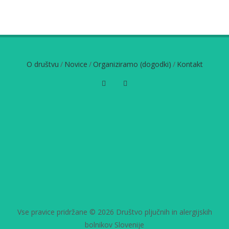
O društvu
/
Novice
/
Organiziramo (dogodki)
/
Kontakt
Vse pravice pridržane © 2026 Društvo pljučnih in alergijskih
bolnikov Slovenije