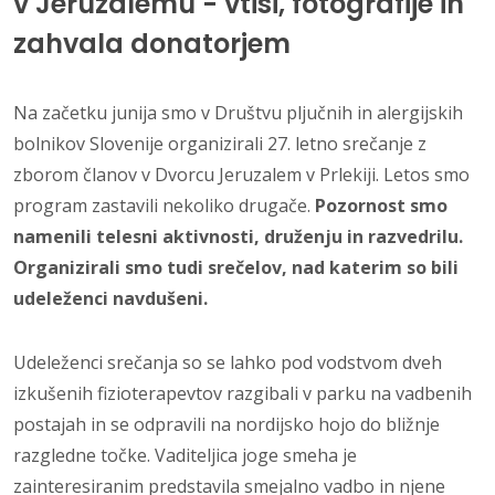
v Jeruzalemu - vtisi, fotografije in
zahvala donatorjem
Na začetku junija smo v Društvu pljučnih in alergijskih
bolnikov Slovenije organizirali 27. letno srečanje z
zborom članov v Dvorcu Jeruzalem v Prlekiji. Letos smo
program zastavili nekoliko drugače.
Pozornost smo
namenili telesni aktivnosti, druženju in razvedrilu.
Organizirali smo tudi srečelov, nad katerim so bili
udeleženci navdušeni.
Udeleženci srečanja so se lahko pod vodstvom dveh
izkušenih fizioterapevtov razgibali v parku na vadbenih
postajah in se odpravili na nordijsko hojo do bližnje
razgledne točke. Vaditeljica joge smeha je
zainteresiranim predstavila smejalno vadbo in njene