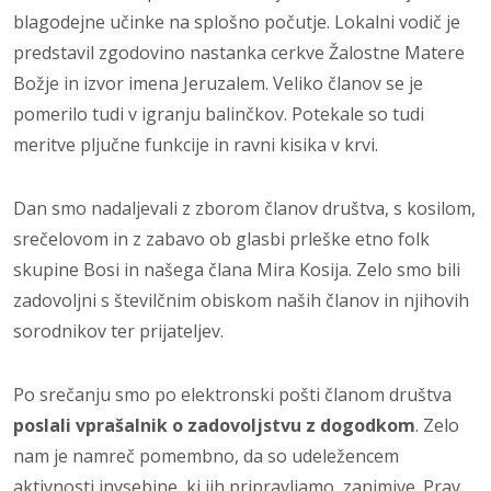
blagodejne učinke na splošno počutje. Lokalni vodič je
predstavil zgodovino nastanka cerkve Žalostne Matere
Božje in izvor imena Jeruzalem. Veliko članov se je
pomerilo tudi v igranju balinčkov. Potekale so tudi
meritve pljučne funkcije in ravni kisika v krvi.
Dan smo nadaljevali z zborom članov društva, s kosilom,
srečelovom in z zabavo ob glasbi prleške etno folk
skupine Bosi in našega člana Mira Kosija. Zelo smo bili
zadovoljni s številčnim obiskom naših članov in njihovih
sorodnikov ter prijateljev.
Po srečanju smo po elektronski pošti članom društva
poslali vprašalnik o zadovoljstvu z dogodkom
. Zelo
nam je namreč pomembno, da so udeležencem
aktivnosti invsebine, ki jih pripravljamo, zanimive. Prav