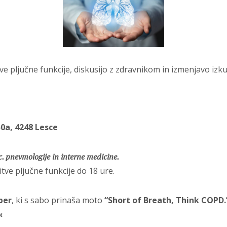
e pljučne funkcije, diskusijo z zdravnikom in izmenjavo iz
0a, 4248 Lesce
. pnevmologije in interne medicine.
ve pljučne funkcije do 18 ure.
ber
, ki s sabo prinaša moto
“Short of Breath, Think COPD.
«