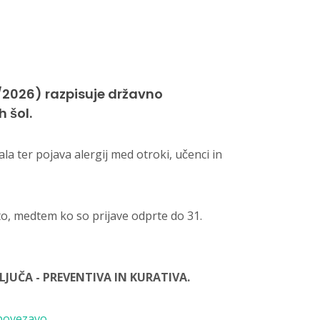
5/2026) razpisuje državno
 šol.
la ter pojava alergij med otroki, učenci in
to, medtem ko so prijave odprte do 31.
LJUČA - PREVENTIVA IN KURATIVA.
 povezavo
.