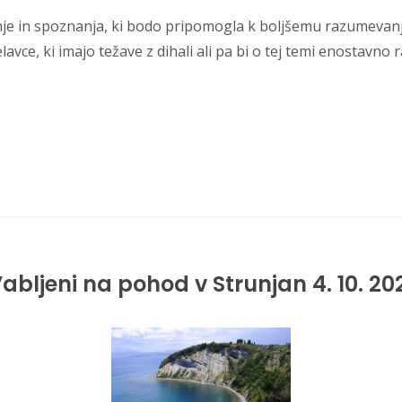
šnje in spoznanja, ki bodo pripomogla k boljšemu razumevanju
lavce, ki imajo težave z dihali ali pa bi o tej temi enostavno r
Vabljeni na pohod v Strunjan 4. 10. 20