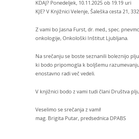
KDAJ? Ponedeljek, 10.11.2025 ob 19.19 uri
KJE? V Knjižnici Velenje, Šaleška cesta 21, 33
Z vami bo Jasna Furst, dr. med., spec. pnevmol
onkologije, Onkološki Inštitut Ljubljana.
Na srečanju se boste seznanili boleznijo pljuč
ki bodo pripomogla k boljšemu razumevanju in 
enostavno radi več vedeli.
V knjižnici bodo z vami tudi člani Društva plj
Veselimo se srečanja z vami!
mag. Brigita Putar, predsednica DPABS