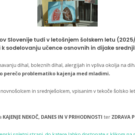
nikov Slovenije tudi v letošnjem šolskem letu (202
i k sodelovanju učence osnovnih in dijake srednjih
vanju dihal, boleznih dihal, alergijah in vpliva okolja na diha
o perečo problematiko kajenja med mladimi.
vnošolcem in srednješolcem, vpisanim v tekoče šolsko le
ta
KAJENJE NEKOČ, DANES IN V PRIHODNOSTI
ter
ZDRAVA P
nski spletni strani, do katere lahko dostopate s klikom na