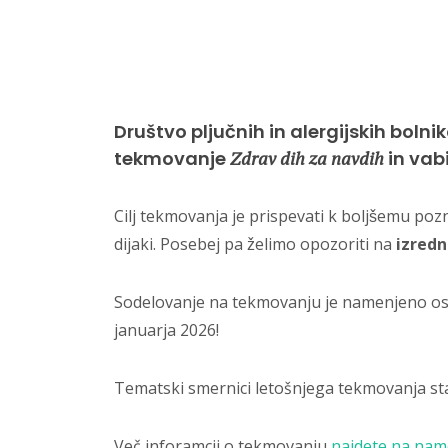
Društvo pljučnih in alergijskih bol
tekmovanje
Zdrav dih za navdih
in vab
Cilj tekmovanja je prispevati k boljšemu pozna
dijaki. Posebej pa želimo opozoriti na
izredn
Sodelovanje na tekmovanju je namenjeno osno
januarja 2026!
Tematski smernici letošnjega tekmovanja s
Več inforamcij o tekmovanju
najdete na name