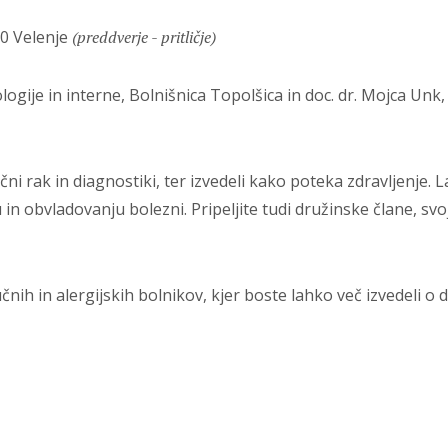
20 Velenje
(preddverje - pritličje)
ogije in interne, Bolnišnica Topolšica in doc. dr. Mojca Unk, 
ni rak in diagnostiki, ter izvedeli kako poteka zdravljenje. L
obvladovanju bolezni. Pripeljite tudi družinske člane, svojce,
učnih in alergijskih bolnikov, kjer boste lahko več izvedeli o 