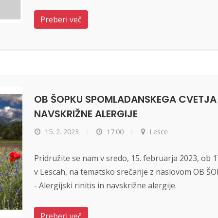
Preberi več
OB ŠOPKU SPOMLADANSKEGA CVETJA - A
NAVSKRIŽNE ALERGIJE
15. 2. 2023
17:00
Lesce
Pridružite se nam v sredo, 15. februarja 2023, ob 
v Lescah, na tematsko srečanje z naslovom O
- Alergijski rinitis in navskrižne alergije.
Preberi več