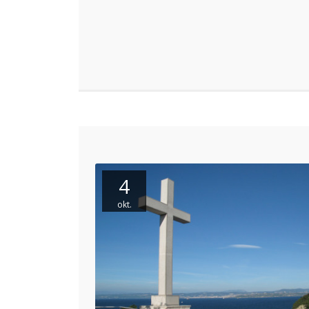
4
okt.