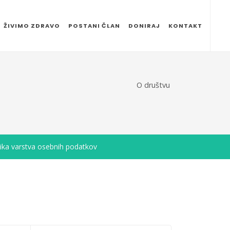
ŽIVIMO ZDRAVO
POSTANI ČLAN
DONIRAJ
KONTAKT
O društvu
tika varstva osebnih podatkov