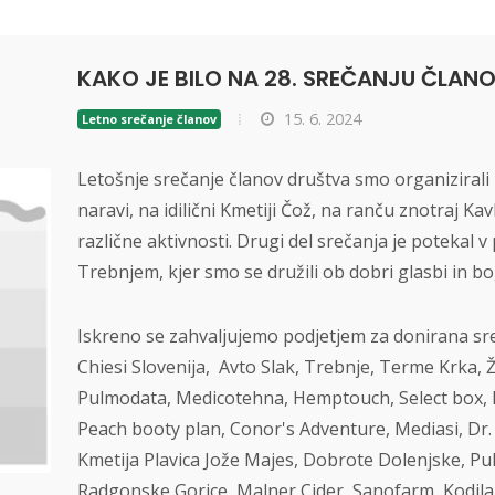
KAKO JE BILO NA 28. SREČANJU ČLAN
15. 6. 2024
Letno srečanje članov
Letošnje srečanje članov društva smo organizirali
naravi, na idilični Kmetiji Čož, na ranču znotraj Ka
različne aktivnosti. Drugi del srečanja je potekal v
Trebnjem, kjer smo se družili ob dobri glasbi in b
Iskreno se zahvaljujemo podjetjem za donirana sre
Chiesi Slovenija, Avto Slak, Trebnje, Terme Krka, 
Pulmodata, Medicotehna, Hemptouch, Select box, Fu
Peach booty plan, Conor's Adventure, Mediasi, Dr. 
Kmetija Plavica Jože Majes, Dobrote Dolenjske, Pu
Radgonske Gorice, Malner Cider, Sanofarm, Kodila, 