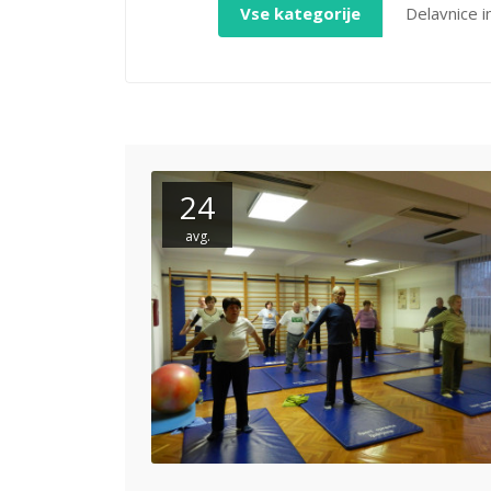
Vse kategorije
Delavnice i
24
avg.