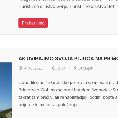
Turistično društvo Gorje, Turistično društvo Bohi
Preberi več
AKTIVIRAJMO SVOJA PLJUČA NA PRI
4. 10. 2023
9:30
Strunjan
Obhodili smo že Gradiško jezero in si ogledali gr
Primorsko. Dobimo se pred hotelom Svoboda v Strunj
takrat tam preživljali rehabilitacijski oddih, boste a
prijetne klime in razpoloženja.