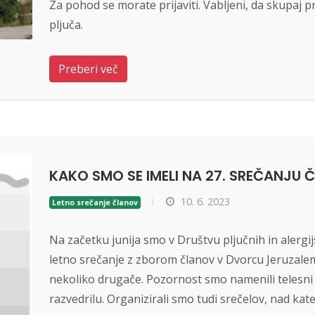
Za pohod se morate prijaviti. Vabljeni, da skupaj p
pljuča.
Preberi več
KAKO SMO SE IMELI NA 27. SREČANJU
10. 6. 2023
Letno srečanje članov
Na začetku junija smo v Društvu pljučnih in alergij
letno srečanje z zborom članov v Dvorcu Jeruzalem 
nekoliko drugače. Pozornost smo namenili telesni 
razvedrilu. Organizirali smo tudi srečelov, nad kat