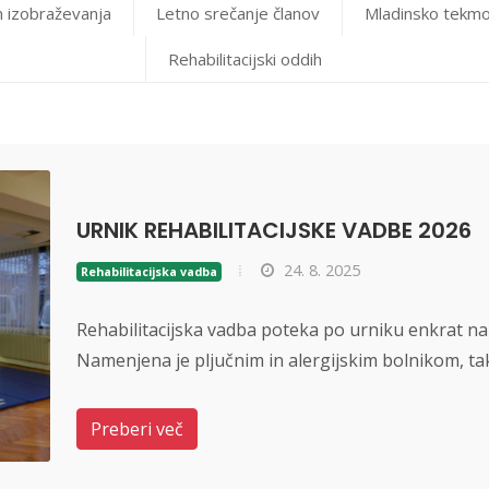
n izobraževanja
Letno srečanje članov
Mladinsko tekm
Rehabilitacijski oddih
URNIK REHABILITACIJSKE VADBE 2026
24. 8. 2025
Rehabilitacijska vadba
Rehabilitacijska vadba poteka po urniku enkrat na
Namenjena je pljučnim in alergijskim bolnikom, t
Preberi več