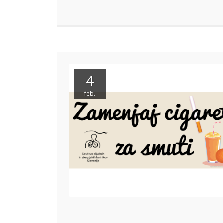
4
feb.