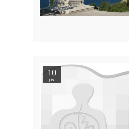
10
jun.