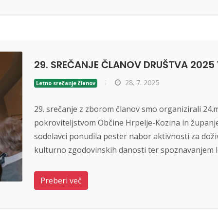
29. SREČANJE ČLANOV DRUŠTVA 2025 V
28. 7. 2025
Letno srečanje članov
29. srečanje z zborom članov smo organizirali 24.
pokroviteljstvom Občine Hrpelje-Kozina in županje 
sodelavci ponudila pester nabor aktivnosti za doži
kulturno zgodovinskih danosti ter spoznavanjem l
Preberi več