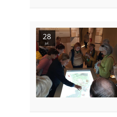
28
jul.