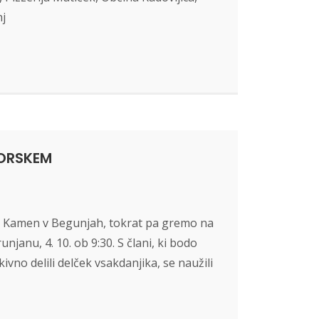
nj
MORSKEM
ad Kamen v Begunjah, tokrat pa gremo na
anu, 4. 10. ob 9:30. S člani, ki bodo
kivno delili delček vsakdanjika, se naužili