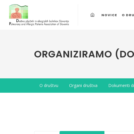
NOVICE
O DR
ORGANIZIRAMO (D
O društvu
Organi društva
Dokumenti d