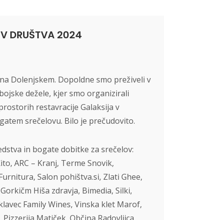
OV DRUŠTVA 2024
 na Dolenjskem. Dopoldne smo preživeli v
vbojske dežele, kjer smo organizirali
 prostorih restavracije Galaksija v
ogatem srečelovu. Bilo je prečudovito.
dstva in bogate dobitke za srečelov:
Žito, ARC – Kranj, Terme Snovik,
rnitura, Salon pohištva.si, Zlati Ghee,
Gorkičm Hiša zdravja, Bimedia, Silki,
klavec Family Wines, Vinska klet Marof,
Pizzerija Matiček, Občina Radovljica,