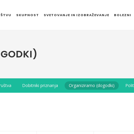
UŠTVU
SKUPNOST
SVETOVANJE IN IZOBRAŽEVANJE
BOLEZNI
OGODKI)
ruštva
Dobitniki priznanja
Organiziramo (dogodki)
Poli