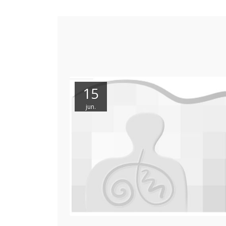
15
jun.